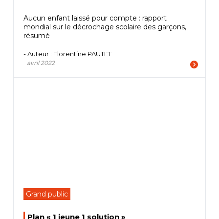
Aucun enfant laissé pour compte : rapport
mondial sur le décrochage scolaire des garçons,
résumé
- Auteur : Florentine PAUTET
avril 2022
Grand public
Plan « 1 jeune 1 solution »