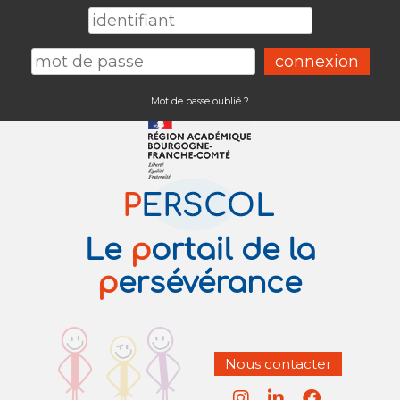
Mot de passe oublié ?
Le
p
ortail de la
p
ersévérance
Nous contacter